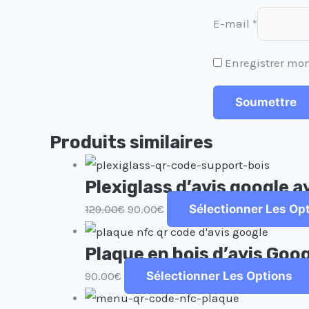
E-mail
*
Enregistrer mo
Produits similaires
Plexiglass d’avis google 
129.00
€
90.00
€
Sélectionner Les Op
Plaque en bois d’avis Goo
90.00
€
Sélectionner Les Options