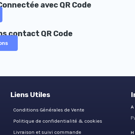
Connectée avec QR Code
sans contact QR Code
ions
Liens Utiles
I
A
Conditions Générales de Vente
P
Politique de confidentialité & cookies
Livraison et suivi commande
H