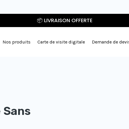
📦 LIVRAISON OFFERTE
Nos produits
Carte de visite digitale
Demande de devi
Ce
Ce
Ce
produit
produit
produit
a
a
a
plusieurs
plusieurs
plusieurs
e Sans
variations.
variations.
variations.
Les
Les
Les