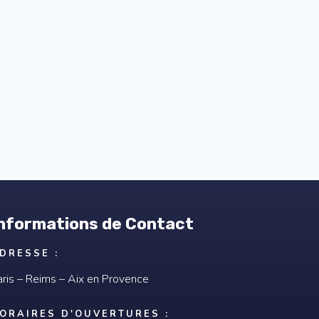
nformations de Contact
DRESSE :
aris – Reims – Aix en Provence
ORAIRES D'OUVERTURES :