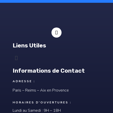
I
n
s
Liens Utiles
t
a
g
Menu
r
a
m
Informations de Contact
ADRESSE :
Paris – Reims – Aix en Provence
HORAIRES D'OUVERTURES :
Lundi au Samedi : 9H – 18H