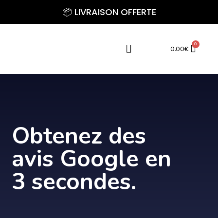
Aller
📦 LIVRAISON OFFERTE
au
contenu
Menu
0.00
€
Obtenez des
avis Google en
3 secondes.