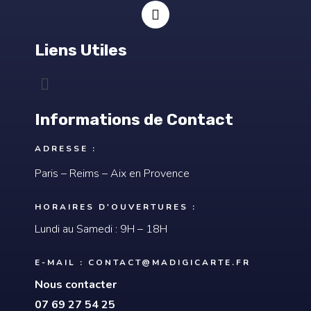
I
n
s
Liens Utiles
t
a
g
Menu
r
a
m
Informations de Contact
ADRESSE :
Paris – Reims – Aix en Provence
HORAIRES D'OUVERTURES :
Lundi au Samedi : 9H – 18H
E-MAIL :
CONTACT@MADIGICARTE.FR
Nous contacter
07 69 27 54 25