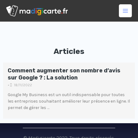
Aller
Main
au
Men
contenu
Articles
Comment augmenter son nombre d’avis
sur Google ? : La solution
•
18/11/2022
Google My Business est un outil indispensable pour toutes
les entreprises souhaitant améliorer leur présence en ligne. Il
permet de gérer les …
© Madigicarte 2022. Tous droits réservés.